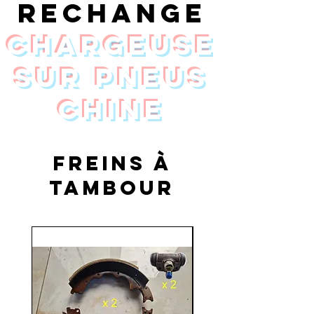
rechange
chargeuse
sur pneus
Chine
Freins à
tambour