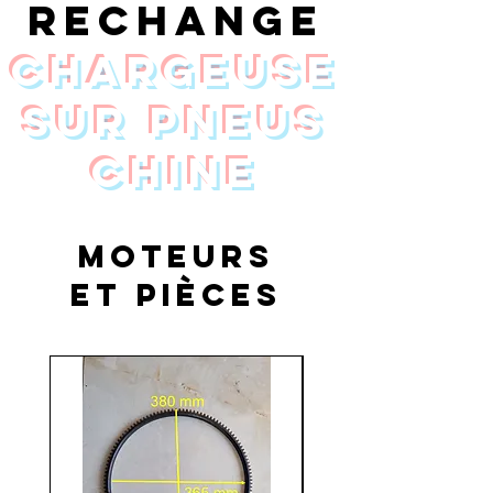
rechange
chargeuse
sur pneus
Chine
moteurs
et pièces