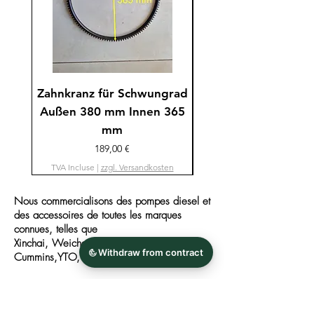
Zahnkranz für Schwungrad
Diesel Einspritzp
Außen 380 mm Innen 365
Model BH4QT90
mm
Prix
189,00 €
TVA Incluse
TVA Incluse
|
zzgl. Versandkosten
Nous commercialisons des pompes diesel et
des accessoires de toutes les marques
connues, telles que
Xinchai, Weichai, Changchai, Perkins,
Cummins,
YTO, Deutz, etc.
FAQ
Nouvelles