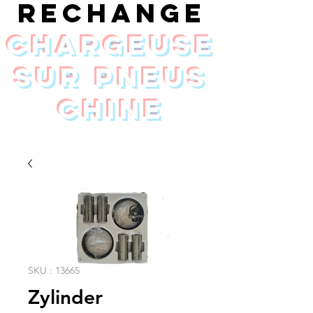
rechange
chargeuse
sur pneus
Chine
SKU : 13665
Zylinder