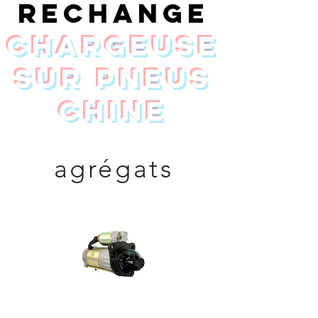
rechange
chargeuse
sur pneus
Chine
agrégats