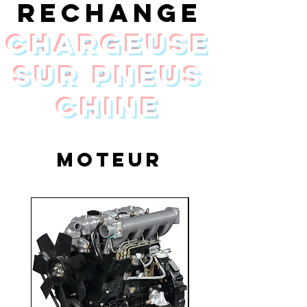
rechange
chargeuse
sur pneus
Chine
moteur