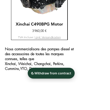
Xinchai C490BPG Motor
Fawde YT4B2-24 M
Prix
3 960,00 €
TVA Incluse
|
zzgl. Versandkosten
TVA Incluse
Nous commercialisons des pompes diesel et
des accessoires de toutes les marques
connues, telles que
Xinchai, Weichai, Changchai, Perkins,
Cummins,
YTO, Deutz, etc.
FAQ
Nouvelles
Contact
imprimer
Confidentialité
AGB
S'inscrire à la Newsletter