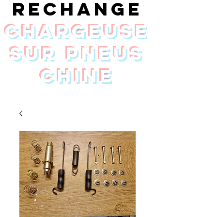
rechange
chargeuse
sur pneus
Chine