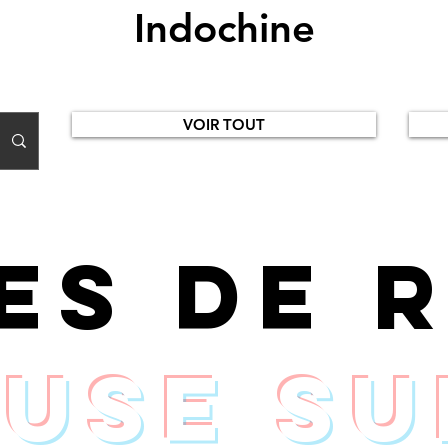
Indochine
VOIR TOUT
ces de 
use su