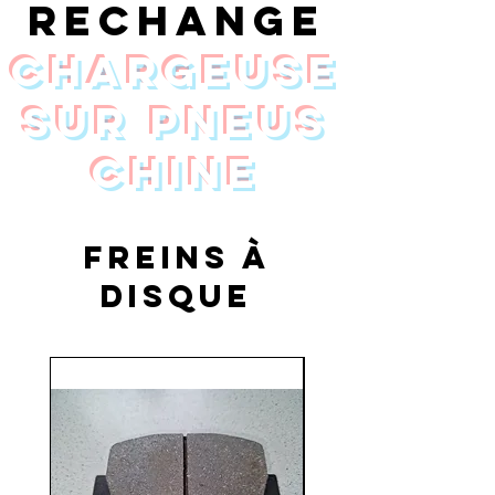
rechange
chargeuse
sur pneus
Chine
freins à
disque