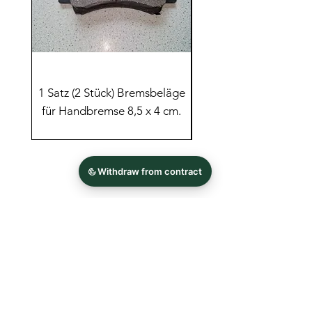
1 Satz (2 Stück) Bremsbeläge
1 Satz (2 Stück) Brem
für Handbremse 8,5 x 4 cm.
Groß für Scheibenbre
FAQ
Nouvelles
Contact
imprimer
Confidentialité
AGB
S'inscrire à la Newsletter