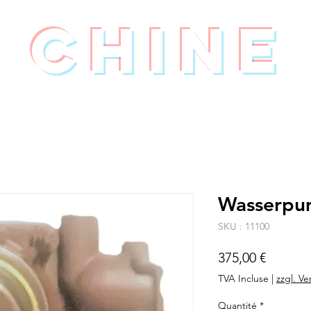
Chine
Wasserpu
SKU : 11100
Prix
375,00 €
TVA Incluse
|
zzgl. V
Quantité
*