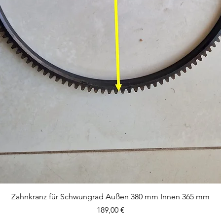
Aperçu rapide
Zahnkranz für Schwungrad Außen 380 mm Innen 365 mm
Prix
189,00 €