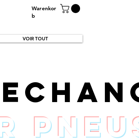
Warenkor
b
VOIR TOUT
rechan
r pneu