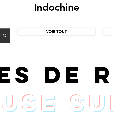
Indochine
VOIR TOUT
ces de 
use su