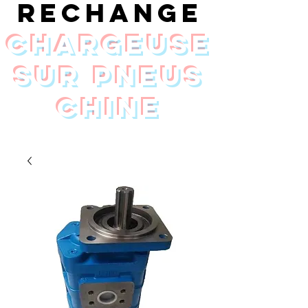
rechange
chargeuse
sur pneus
Chine