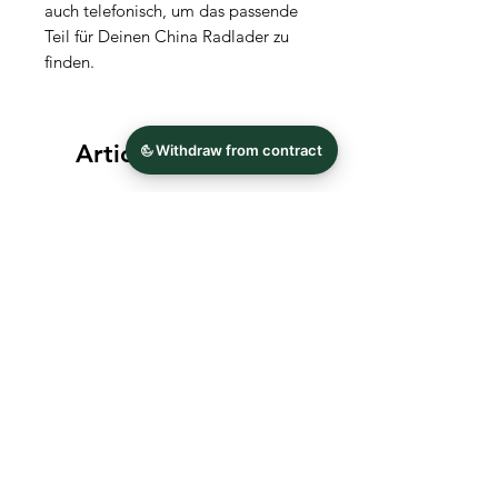
auch telefonisch, um das passende
Teil für Deinen China Radlader zu
finden.
Articles similaires
Zahnkranz für Schwungrad
Werkzeug Nuss für Ach