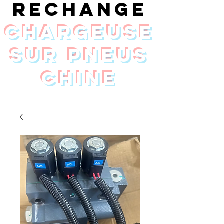
rechange
chargeuse
sur pneus
Chine