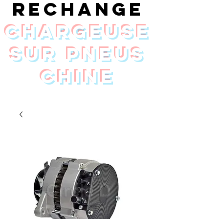
rechange
chargeuse
sur pneus
Chine