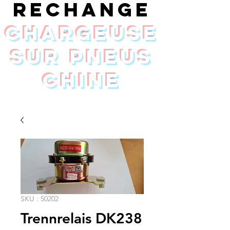
rechange
chargeuse
sur pneus
Chine
SKU : 50202
Trennrelais DK238