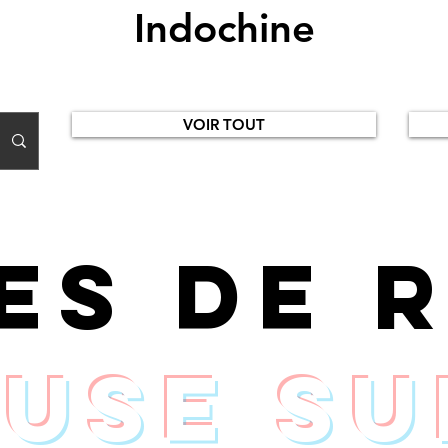
Indochine
VOIR TOUT
ces de 
use su