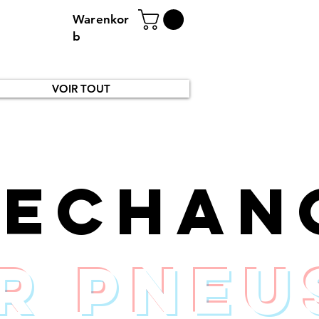
Warenkor
b
VOIR TOUT
rechan
r pneu