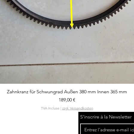
Aperçu rapide
Zahnkranz für Schwungrad Außen 380 mm Innen 365 mm
Prix
189,00 €
TVA Incluse
|
zzgl. Versandkosten
S'inscrire à la Newsletter