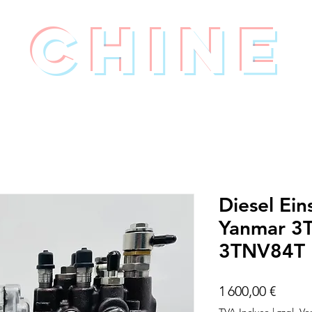
Chine
Diesel Ei
Yanmar 3
3TNV84T 
Prix
1 600,00 €
TVA Incluse
|
zzgl. V