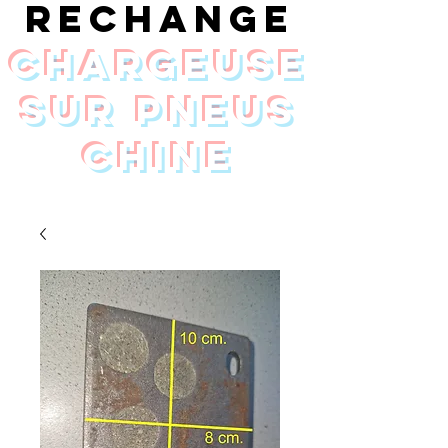
rechange
chargeuse
sur pneus
Chine