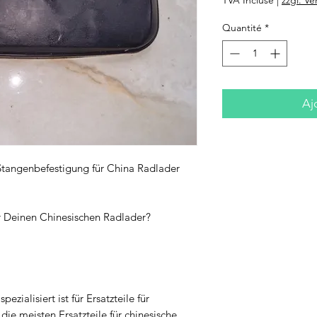
Quantité
*
Aj
Stangenbefestigung für China Radlader
ür Deinen Chinesischen Radlader?
pezialisiert ist für Ersatzteile für
ie meisten Ersatzteile für chinesische