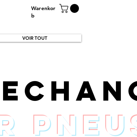
Warenkor
b
VOIR TOUT
rechan
r pneu