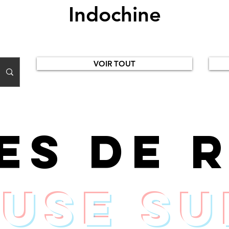
Indochine
VOIR TOUT
ces de 
use su