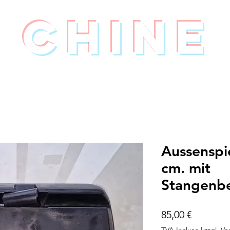
Chine
Aussenspi
cm. mit
Stangenbe
Prix
85,00 €
TVA Incluse
|
zzgl. V