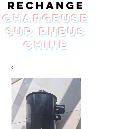
rechange
chargeuse
sur pneus
Chine