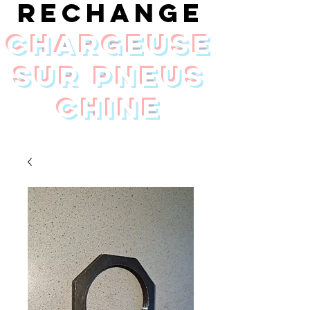
rechange
chargeuse
sur pneus
Chine