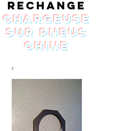
rechange
chargeuse
sur pneus
Chine