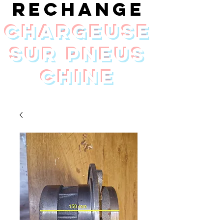
rechange
chargeuse
sur pneus
Chine