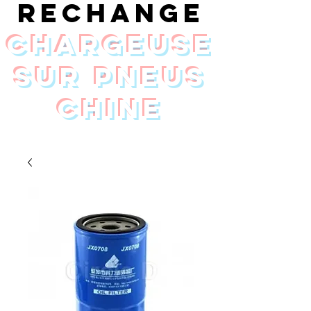
rechange
chargeuse
sur pneus
Chine