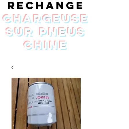
rechange
chargeuse
sur pneus
Chine