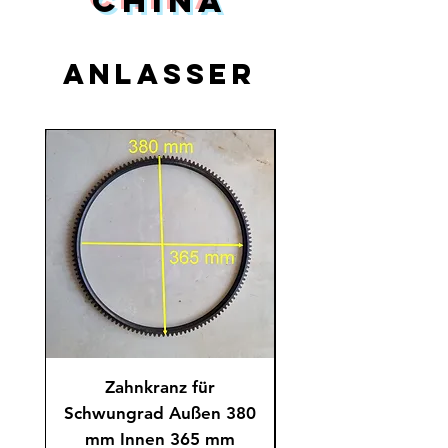
China
Anlasser
Zahnkranz für
Anlasser QDJ152
Schwungrad Außen 380
mm Innen 365 mm
inkl. MwSt.