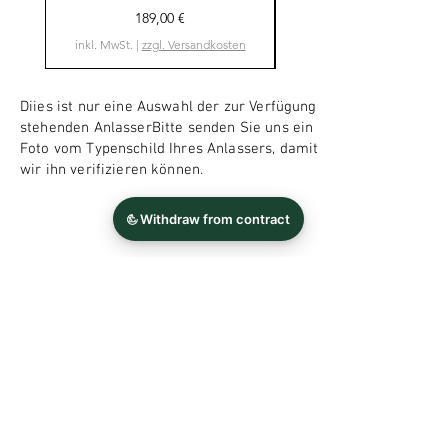
Preis
189,00 €
inkl. MwSt.
|
zzgl. Versandkosten
Diies ist nur eine Auswahl der zur Verfügung
stehenden AnlasserBitte senden Sie uns ein
Foto vom Typenschild Ihres Anlassers, damit
wir ihn verifizieren können.
FAQ
News
Kontakt
Impressum
Datenschutz
AGB und
Widerrufsbelehrung
Newsletter abonnieren
Jetzt abonnieren