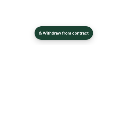
FAQ
News
Kontakt
Impressum
Datenschutz
AGB und
Widerrufsbelehrung
Newsletter abonnieren
Jetzt abonnieren