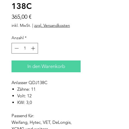
138C
Preis
365,00 €
inkl. MwSt.
|
zzgl. Versandkosten
Anzahl
*
In den Warenkorb
Anlasser QDJ138C
Zähne: 11
Volt: 12
KW: 3,0
Passend für:
Weifang, Hytec, VET, DeLongis,
XCMG und weitere…