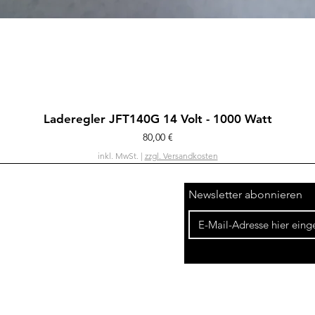
Schnellansicht
Laderegler JFT140G 14 Volt - 1000 Watt
Preis
80,00 €
inkl. MwSt.
|
zzgl. Versandkosten
Newsletter abonnieren
Widerrufsbelehrung