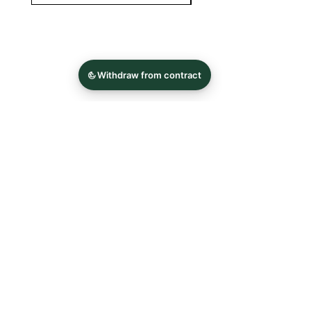
FAQ
News
Kontakt
Impressum
Datenschutz
AGB und
Widerrufsbelehrung
Newsletter abonnieren
Jetzt abonnieren