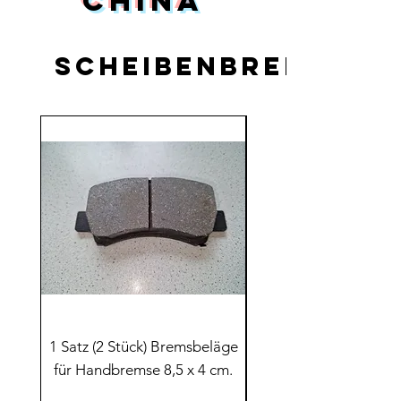
China
Scheibenbremsen
1 Satz (2 Stück) Bremsbeläge
1 Satz (2 Stück) Brem
für Handbremse 8,5 x 4 cm.
Groß für Scheibenbre