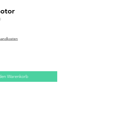
otor
0
rsandkosten
 den Warenkorb