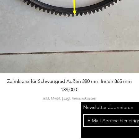
Schnellansicht
Zahnkranz für Schwungrad Außen 380 mm Innen 365 mm
Preis
189,00 €
inkl. MwSt.
|
zzgl. Versandkosten
Newsletter abonnieren
Widerrufsbelehrung