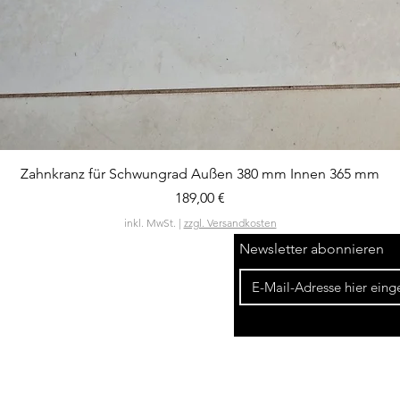
Schnellansicht
Zahnkranz für Schwungrad Außen 380 mm Innen 365 mm
Preis
189,00 €
inkl. MwSt.
|
zzgl. Versandkosten
Newsletter abonnieren
Widerrufsbelehrung