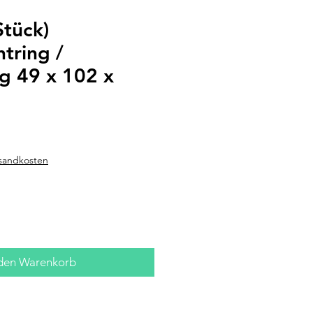
Stück)
tring /
g 49 x 102 x
rsandkosten
 den Warenkorb