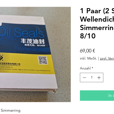
1 Paar (2 
Wellendich
Simmerrin
8/10
Preis
69,00 €
inkl. MwSt.
|
zzgl. Ve
Anzahl
*
In
/ Simmerring