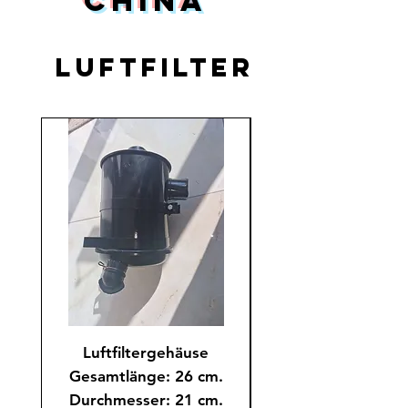
China
Luftfilter
Luftfiltergehäuse
Luftfilter 145 x 80
Gesamtlänge: 26 cm.
220mm für China Ra
Durchmesser: 21 cm.