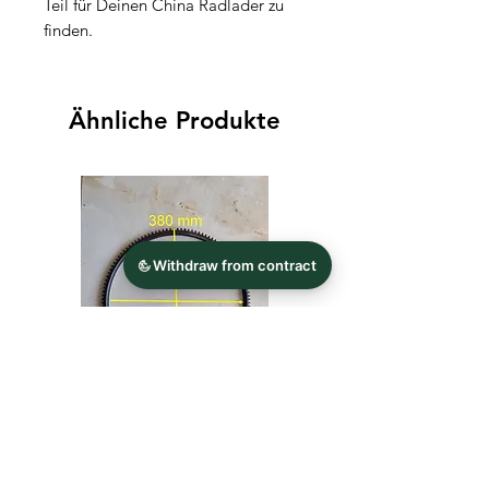
Teil für Deinen China Radlader zu
finden.
Ähnliche Produkte
Zahnkranz für Schwungrad
Werkzeug Nuss für Ach
Außen 380 mm Innen 365 mm
M75 für Radnabe 57x