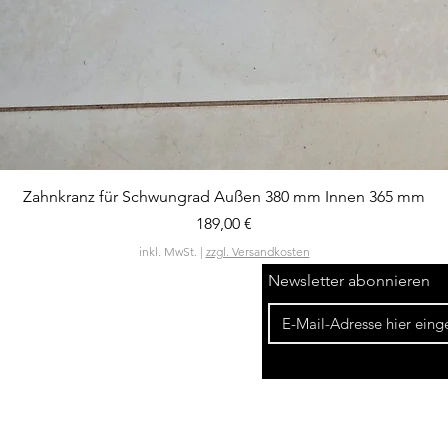
Schnellansicht
Zahnkranz für Schwungrad Außen 380 mm Innen 365 mm
Preis
189,00 €
inkl. MwSt.
|
zzgl. Versandkosten
Newsletter abonnieren
Widerrufsbelehrung