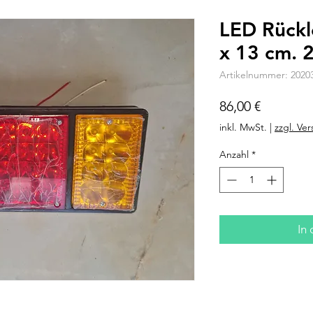
LED Rückl
x 13 cm. 
Artikelnummer: 2020
Preis
86,00 €
inkl. MwSt.
|
zzgl. Ve
Anzahl
*
In