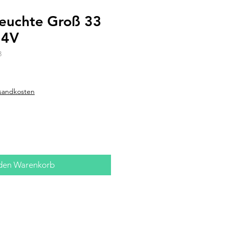
euchte Groß 33
24V
3
rsandkosten
 den Warenkorb