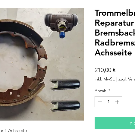
Trommelb
Reparatur
Bremsback
Radbremsz
Achsseite
Preis
210,00 €
inkl. MwSt.
|
zzgl. Ve
Anzahl
*
In
r 1 Achsseite