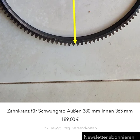
Schnellansicht
Zahnkranz für Schwungrad Außen 380 mm Innen 365 mm
Preis
189,00 €
inkl. MwSt.
|
zzgl. Versandkosten
Newsletter abonnieren