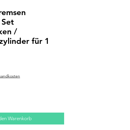
remsen
 Set
en /
ylinder für 1
rsandkosten
 den Warenkorb