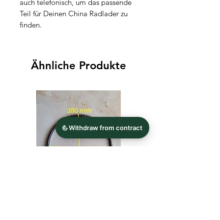
auch telefonisch, um das passende
Teil für Deinen China Radlader zu
finden.
Ähnliche Produkte
Zahnkranz für Schwungrad
Werkzeug Nuss für Ach