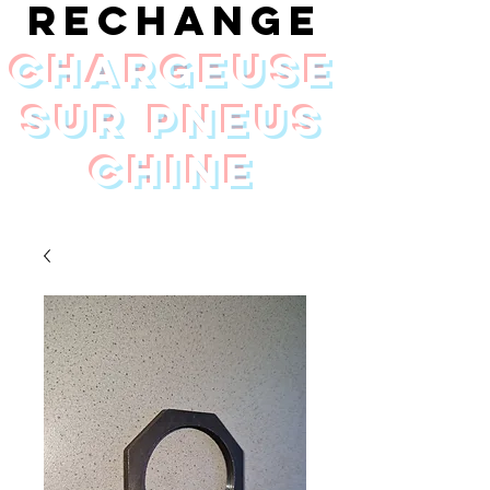
rechange
chargeuse
sur pneus
Chine